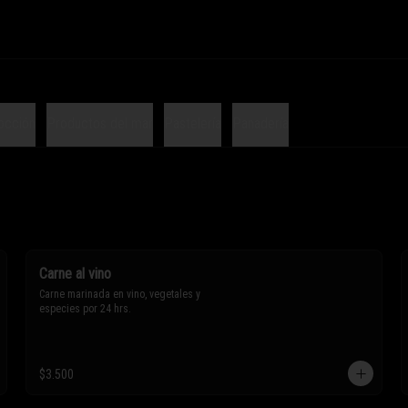
occión
Productos del mar
Pastelería
Panadería
Carne al vino
Carne marinada en vino, vegetales y 
especies por 24 hrs.
$3.500