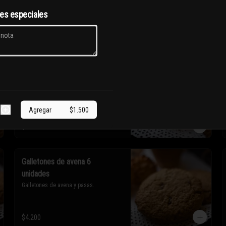
nes especiales
Cocadas horneadas 3 unidades
Pastelitos de coco, azúcar y huevos.
Agregar
$1.500
$1.390
Galletones de avena 6
unidades
Galletones de avena y pasas.
$4.200