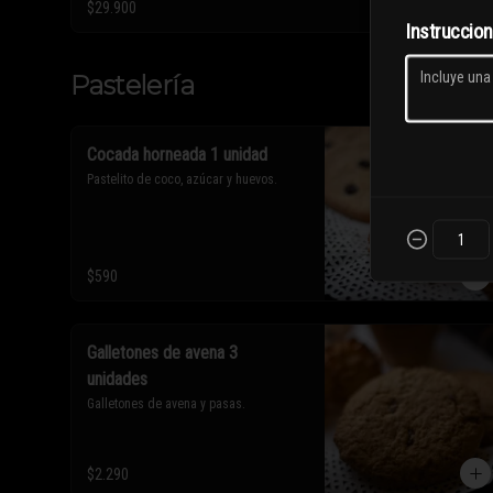
$29.900
Instruccio
Pastelería
Cocada horneada 1 unidad
Pastelito de coco, azúcar y huevos.
$590
Galletones de avena 3
unidades
Galletones de avena y pasas.
$2.290