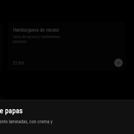
Hamburguesa de vacuno
Carne de vacuno y condimentos 
peruanos.
$3.900
de papas
ente laminadas, con crema y