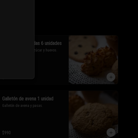
Cocadas horneadas 6 unidades
Pastelitos de coco, azúcar y huevos.
$2.900
Galletón de avena 1 unidad
Galletón de avena y pasas.
$990