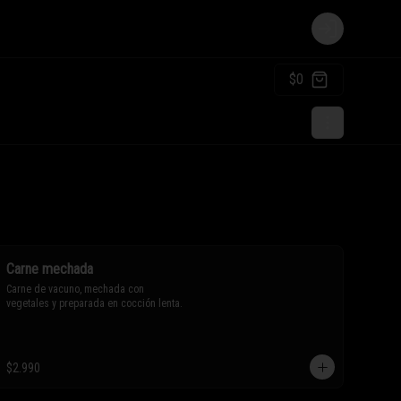
Login
$0
Carne mechada
Carne de vacuno, mechada con 
vegetales y preparada en cocción lenta.
$2.990