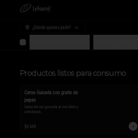
¿Dónde quieres pedir?
Productos listos para consumo
Productos necesitan c
Productos listos para consumo
Carne Guisada con gratín de
papas
Carne de res guisada al vino tinto y 
arándanos.
$6.500