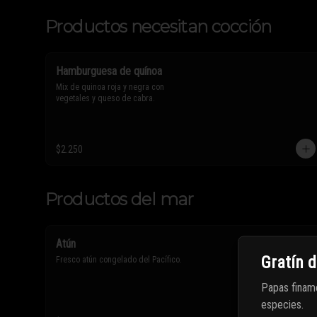
Productos necesitan cocción
Hamburguesa de quínoa
Mix de quinoa roja y negra con 
vegetales y queso de cabra.
$2.250
Productos del mar
Atún
Gratín 
Fresco atún congelado del Pacífico.
Papas finam
especies.